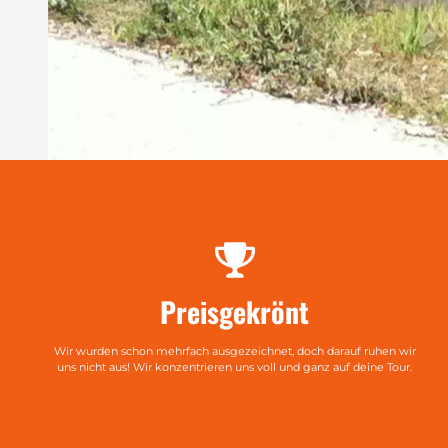
Preisgekrönt
Wir wurden schon mehrfach ausgezeichnet, doch darauf ruhen wir
uns nicht aus! Wir konzentrieren uns voll und ganz auf deine Tour.