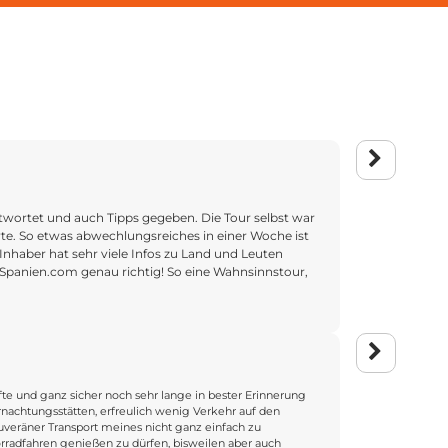
Dieter
Einzigartige S
ntwortet und auch Tipps gegeben. Die Tour selbst war
te. So etwas abwechlungsreiches in einer Woche ist
Ich durfte als 
nhaber hat sehr viele Infos zu Land und Leuten
en-Spanien.com genau richtig! So eine Wahnsinnstour,
Die Tour began
Begegnungen mit
Ausblicke zur K
Die Unterkünft
Dieter
Ob Tapas in kle
Theo, der Guide
te und ganz sicher noch sehr lange in bester Erinnerung
Einzigartige S
nachtungsstätten, erfreulich wenig Verkehr auf den
Wie auf der Ho
ouveräner Transport meines nicht ganz einfach zu
Ich durfte als 
rradfahren genießen zu dürfen, bisweilen aber auch