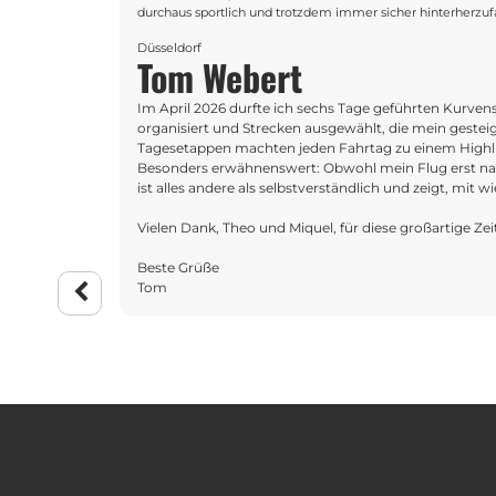
aber auch
durchaus sportlich und trotzdem immer sicher hinterherzufa
Düsseldorf
Tom Webert
Im April 2026 durfte ich sechs Tage geführten Kurvens
organisiert und Strecken ausgewählt, die mein geste
Tagesetappen machten jeden Fahrtag zu einem Highl
Besonders erwähnenswert: Obwohl mein Flug erst nach
ist alles andere als selbstverständlich und zeigt, mit 
Vielen Dank, Theo und Miquel, für diese großartige Zei
Beste Grüße
Tom