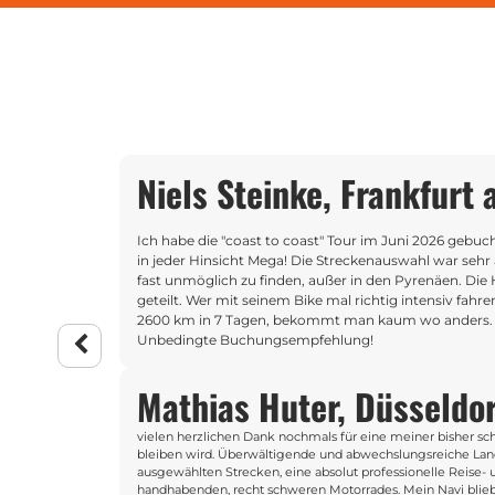
Niels Steinke, Frankfurt 
ter Erinnerung
Ich habe die "coast to coast" Tour im Juni 2026 gebu
r auf den
in jeder Hinsicht Mega! Die Streckenauswahl war sehr
ach zu
fast unmöglich zu finden, außer in den Pyrenäen. Die
aber auch
geteilt. Wer mit seinem Bike mal richtig intensiv fahr
2600 km in 7 Tagen, bekommt man kaum wo anders.
Unbedingte Buchungsempfehlung!
Mathias Huter, Düsseldor
vielen herzlichen Dank nochmals für eine meiner bisher sc
ter Erinnerung
bleiben wird. Überwältigende und abwechslungsreiche Lands
r auf den
ausgewählten Strecken, eine absolut professionelle Reise- u
ach zu
handhabenden, recht schweren Motorrades. Mein Navi blieb 