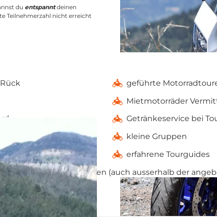
annst du
entspannt
deinen
te Teilnehmerzahl nicht erreicht
+Rück
geführte Motorradtour
Mietmotorräder Vermit
ard
Getränkeservice bei To
enstrassen
kleine Gruppen
erfahrene Tourguides
reine zu Sonderkonditionen (auch ausserhalb der ange