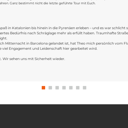
hren. Ganz bestimmt nicht die letzte geführte Tour mit Euch.
paß in Katalonien bis hinein in die Pyrenäen erleben – und es war schlicht
igertes Bedürfnis nach Schräglage mehr als erfüllt haben. Traumhafte Str
ight.
 Mitternacht in Barcelona gelandet ist, hat Theo mich persönlich vom Flu
wie viel Engagement und Leidenschaft hier gearbeitet wird.
t. Wir sehen uns mit Sicherheit wieder.