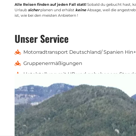
Alle Reisen finden auf jeden Fall statt!
Sobald du gebucht hast, k
Urlaub
sicher
planen und erhälst
keine
Absage, weil die angestreb
ist, wie bei den meisten Anbietern !
Unser Service
Motorradtransport Deutschland/ Spanien Hin
Gruppenermäßigungen
Hotelstellung mit HP und gehobenem Stand
kaum befahrene und ausgesuchte kleine Neb
Flüge und Zusatzübernachtungen buchen
geführte Motorradtouren für Gruppen und Ve