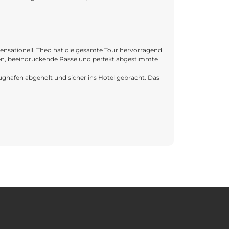
Die Tour began
Dieter Neuman
Begegnungen mit
Ausblicke zur K
Fazit: Wer Span
Die Unterkünft
Moltes gràcies, 
 sensationell. Theo hat die gesamte Tour hervorragend
Ob Tapas in kle
aßen, beeindruckende Pässe und perfekt abgestimmte
Theo, der Guide
ghafen abgeholt und sicher ins Hotel gebracht. Das
Wie auf der Ho
Dieter Neuman
Fazit: Wer Span
Moltes gràcies, 