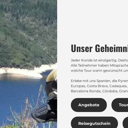
Unser Geheimn
Jeder Kunde ist einzigartig. De
Alle Teilnehmer haben Mitsprache
welche Tour wann gewünscht und r
Erlebe mit uns Spanien, die Pyre
Europas, Costa Brava, Cadaques, C
Barcelona Ronda, Córdoba, Granad
Angebote
Tou
Reisegutschein