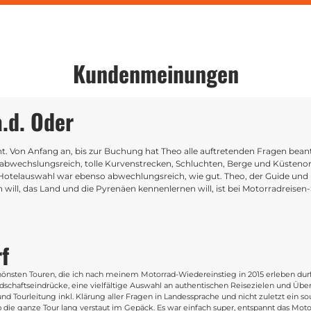
Kundenmeinungen
a.d. Oder
cht. Von Anfang an, bis zur Buchung hat Theo alle auftretenden Fragen bea
 abwechslungsreich, tolle Kurvenstrecken, Schluchten, Berge und Küstenor
 Hotelauswahl war ebenso abwechlungsreich, wie gut. Theo, der Guide und I
en will, das Land und die Pyrenäen kennenlernen will, ist bei Motorradreis
f
hönsten Touren, die ich nach meinem Motorrad-Wiedereinstieg in 2015 erleben durf
chaftseindrücke, eine vielfältige Auswahl an authentischen Reisezielen und Über
nd Tourleitung inkl. Klärung aller Fragen in Landessprache und nicht zuletzt ein s
die ganze Tour lang verstaut im Gepäck. Es war einfach super, entspannt das Moto