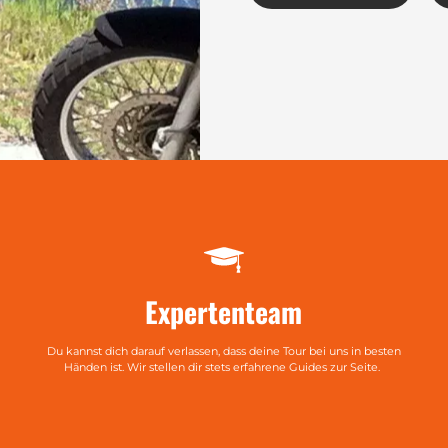
Expertenteam
Du kannst dich darauf verlassen, dass deine Tour bei uns in besten
Händen ist. Wir stellen dir stets erfahrene Guides zur Seite.