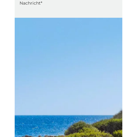
Hiermit bestellst du verbindlich einen Reisegutschein. Der
Reisegutschein wird nach Absenden der Bestellung
zusammen mit einer Rechnung (PDF) an die angegebene
E-Mailadresse versendet. Die Gültigkeit des
Reisegutscheines beginnt erst nach Zahlungseingang auf
das in der Rechnung angegebene Konto. Der
Reisegutschein ist ab Bestelldatum 2 Jahre und nur in
Verbindung mit einer von uns angebotenen Motorradtour
gültig. Der Gegenwert des Reisegutscheins kann nicht
ausgezahlt werden.
Hiermit bestätige ich, dass ich die
Datenschutzerklärung
zur Kenntnis genommen habe.